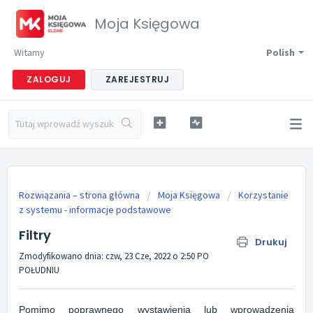
Moja Księgowa
Witamy
Polish
ZALOGUJ
ZAREJESTRUJ
Rozwiązania – strona główna
Moja Księgowa
Korzystanie
z systemu - informacje podstawowe
Filtry
Drukuj
Zmodyfikowano dnia: czw, 23 Cze, 2022 o 2:50 PO
POŁUDNIU
Pomimo poprawnego wystawienia lub wprowadzenia