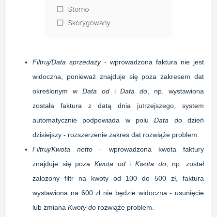
Filtruj/Data sprzedaży
- wprowadzona faktura nie jest
widoczna, ponieważ znajduje się poza zakresem dat
określonym w
Data od
i
Data do
, np. wystawiona
została faktura z datą dnia jutrzejszego, system
automatycznie podpowiada w polu
Data do
dzień
dzisiejszy - rozszerzenie zakres dat rozwiąże problem.
Filtruj/Kwota netto
- wprowadzona kwota faktury
znajduje się poza
Kwota od
i
Kwota do
, np. został
założony filtr na kwoty od 100 do 500 zł, faktura
wystawiona na 600 zł nie będzie widoczna - usunięcie
lub zmiana
Kwoty do
rozwiąże problem.