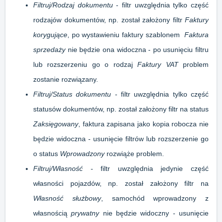
Filtruj/Rodzaj dokumentu
- filtr uwzględnia tylko część
rodzajów dokumentów, np. został założony filtr
Faktury
korygujące
, po wystawieniu faktury szablonem
Faktura
sprzedaży
nie będzie ona widoczna - po usunięciu filtru
lub rozszerzeniu go o rodzaj
Faktury VAT
problem
zostanie rozwiązany.
Filtruj/Status dokumentu
- filtr uwzględnia tylko część
statusów dokumentów, np. został założony filtr na status
Zaksięgowany
, faktura zapisana jako kopia robocza nie
będzie widoczna - usunięcie filtrów lub rozszerzenie go
o status
Wprowadzony
rozwiąże problem.
Filtruj/Własność
- filtr uwzględnia jedynie część
własności pojazdów, np. został założony filtr na
Własność służbowy
, samochód wprowadzony z
własnością
prywatny
nie będzie widoczny - usunięcie