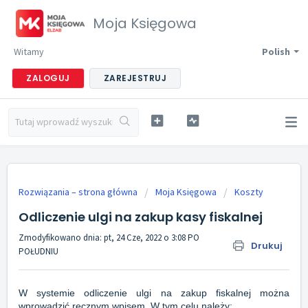
Moja Księgowa
Witamy
Polish
ZALOGUJ
ZAREJESTRUJ
Rozwiązania – strona główna
Moja Księgowa
Koszty
Odliczenie ulgi na zakup kasy fiskalnej
Zmodyfikowano dnia: pt, 24 Cze, 2022 o 3:08 PO
Drukuj
POŁUDNIU
W systemie odliczenie ulgi na zakup fiskalnej można
wprowadzić ręcznym wpisem. W tym celu należy: