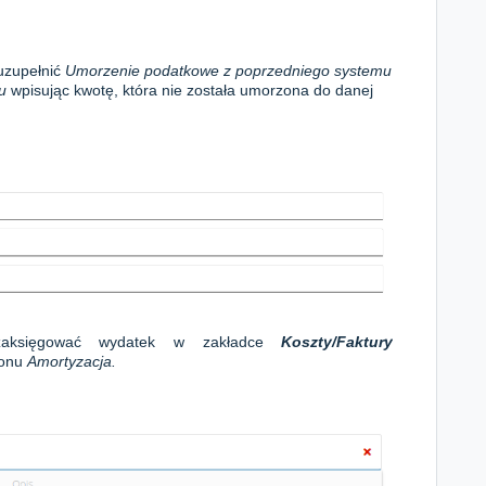
 uzupełnić
Umorzenie podatkowe z poprzedniego systemu
mu
wpisując kwotę, która nie została umorzona do danej
 zaksięgować wydatek w zakładce
Koszty
/Faktury
lonu
Amortyzacja.