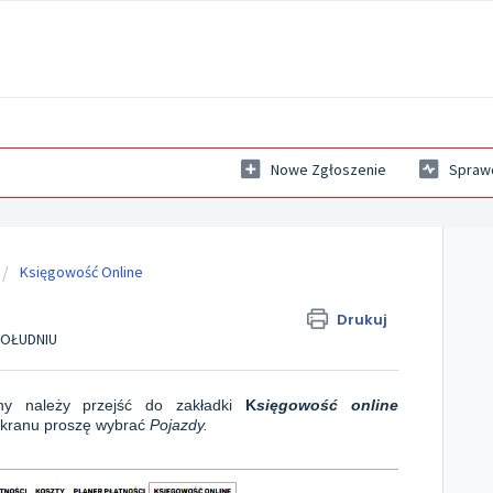
Nowe Zgłoszenie
Sprawd
Księgowość Online
Drukuj
 POŁUDNIU
ny należy przejść do zakładki
K
sięgowość online
 ekranu proszę wybrać
Pojazdy.