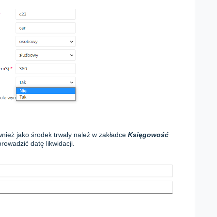
nież jako środek trwały należ w zakładce
K
sięgowość
rowadzić datę likwidacji.