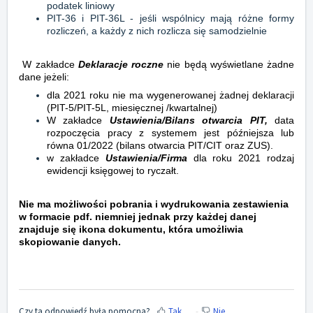
podatek liniowy
PIT-36 i PIT-36L - jeśli wspólnicy mają różne formy
rozliczeń, a każdy z nich rozlicza się samodzielnie
W zakładce
Deklaracje roczne
nie będą wyświetlane żadne
dane jeżeli:
dla 2021 roku nie ma wygenerowanej żadnej deklaracji
(PIT-5/PIT-5L, miesięcznej /kwartalnej)
W zakładce
Ustawienia/Bilans otwarcia PIT,
data
rozpoczęcia pracy z systemem jest późniejsza lub
równa 01/2022 (bilans otwarcia PIT/CIT oraz ZUS).
w zakładce
Ustawienia/Firma
dla roku 2021 rodzaj
ewidencji księgowej to ryczałt.
Nie ma możliwości pobrania i wydrukowania zestawienia
w formacie pdf. niemniej jednak przy każdej danej
znajduje się ikona dokumentu, która umożliwia
skopiowanie danych.
Czy ta odpowiedź była pomocna?
Tak
Nie