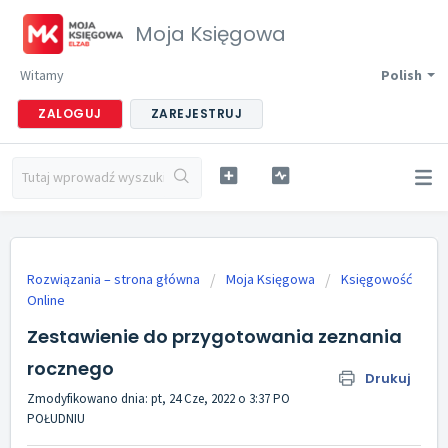
Moja Księgowa
Witamy
Polish
ZALOGUJ
ZAREJESTRUJ
Rozwiązania – strona główna
Moja Księgowa
Księgowość
Online
Zestawienie do przygotowania zeznania
rocznego
Drukuj
Zmodyfikowano dnia: pt, 24 Cze, 2022 o 3:37 PO
POŁUDNIU