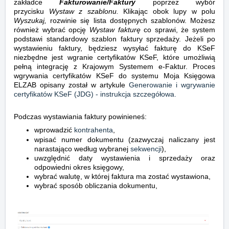
zakładce
Fakturowanie/Faktury
poprzez
wybór
przycisku
Wystaw z szablonu.
Klikając obok lupy w polu
Wyszukaj,
rozwinie się lista dostępnych szablonów.
Możesz
również wybrać opcję
Wystaw fakturę
co sprawi, że system
podstawi standardowy szablon faktury sprzedaży. Jeżeli po
wystawieniu faktury, będziesz wysyłać fakturę do KSeF
niezbędne jest wgranie certyfikatów KSeF, które umożliwią
pełną integrację z Krajowym Systemem e-Faktur. Proces
wgrywania certyfikatów KSeF do systemu Moja Księgowa
ELZAB opisany został w artykule
Generowanie i wgrywanie
certyfikatów KSeF (JDG) - instrukcja szczegółowa.
Podczas wystawiania faktury powinieneś:
wprowadzić
kontrahenta
,
wpisać numer dokumentu (zazwyczaj naliczany jest
narastająco według wybranej
sekwencji
),
uwzględnić daty wystawienia i sprzedaży oraz
odpowiedni okres księgowy,
wybrać walutę, w której faktura ma zostać wystawiona,
wybrać sposób obliczania dokumentu,