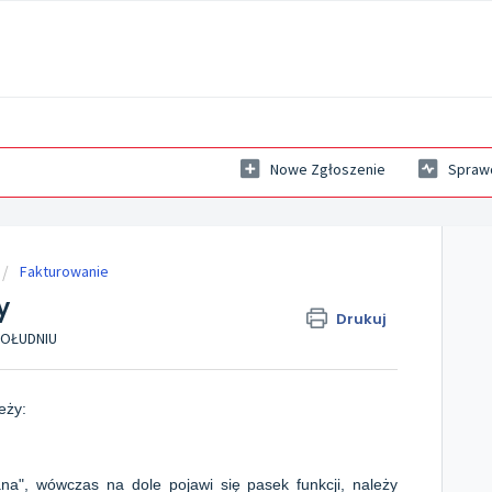
Nowe Zgłoszenie
Sprawd
Fakturowanie
y
Drukuj
 POŁUDNIU
eży:
ana", wówczas na dole pojawi się pasek funkcji, należy