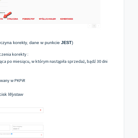
yczyna korekty, dane w punkcie
JEST
)
zenia korekty :
ąca po miesiącu, w którym nastąpiła sprzedaż, bądź 30 dni
owany w PKPiR
cisk
Wystaw