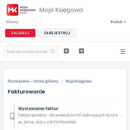
Moja Księgowa
Witamy
Polish
ZALOGUJ
ZAREJESTRUJ
Rozwiązania – strona główna
Moja Księgowa
Fakturowanie
Wystawianie faktur
Faktura sprzedaży - dla podatników VAT rozliczających się na KPiR Faktura bez VAT - dla przedsiębiorców nie zgłoszonych na VAT rozliczających się na KPiR...
pt, 24 Cze, 2022 o 2:35 PO POŁUDNIU