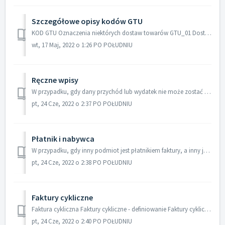
Szczegółowe opisy kodów GTU
KOD GTU Oznaczenia niektórych dostaw towarów GTU_01 Dostawa napojów alkoholowych: alkoholu etylowego piwa wina napojów fermentowanych i wyrobów p...
wt, 17 Maj, 2022 o 1:26 PO POŁUDNIU
Ręczne wpisy
W przypadku, gdy dany przychód lub wydatek nie może zostać wprowadzony żadnym z dostępnych szablonów, system oferuje funkcjonalność Ręczne wpisy. Pozwala on...
pt, 24 Cze, 2022 o 2:37 PO POŁUDNIU
Płatnik i nabywca
W przypadku, gdy inny podmiot jest płatnikiem faktury, a inny jej nabywcą, wówczas informacje takie należy zdefiniować na profilu kontrahenta. W zakładce Fa...
pt, 24 Cze, 2022 o 2:38 PO POŁUDNIU
Faktury cykliczne
Faktura cykliczna Faktury cykliczne - definiowanie Faktury cykliczne - edycja Faktury cykliczne - zawieszenie, odwieszenie Faktury cykliczne - usunięci...
pt, 24 Cze, 2022 o 2:40 PO POŁUDNIU