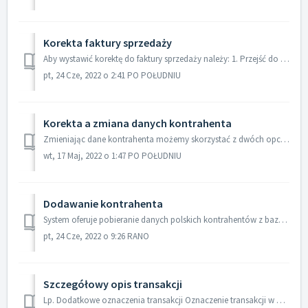
Korekta faktury sprzedaży
Aby wystawić korektę do faktury sprzedaży należy: 1. Przejść do zakładki Fakturowanie/Faktury 2. Kliknąć na fakturę, która będzie korygowana", wó...
pt, 24 Cze, 2022 o 2:41 PO POŁUDNIU
Korekta a zmiana danych kontrahenta
Zmieniając dane kontrahenta możemy skorzystać z dwóch opcji - korekty oraz zmiany danych. Korekta - koryguje dane także na wydruku wcześniejszych faktur...
wt, 17 Maj, 2022 o 1:47 PO POŁUDNIU
Dodawanie kontrahenta
System oferuje pobieranie danych polskich kontrahentów z bazy GUS na podstawie NIP, bez konieczności ich ręcznego wprowadzania. W celu dodania kontrahenta n...
pt, 24 Cze, 2022 o 9:26 RANO
Szczegółowy opis transakcji
Lp. Dodatkowe oznaczenia transakcji Oznaczenie transakcji w pliku JPK Ustawienie w systemie 1 Dostawy w ramach sprzedaży wysyłkowej ...