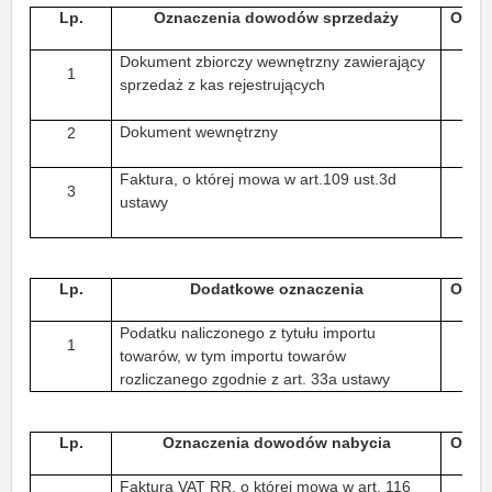
Lp.
Oznaczenia dowodów sprzedaży
Oznac
Dokument zbiorczy wewnętrzny zawierający
1
sprzedaż z kas rejestrujących
Dokument wewnętrzny
2
Faktura, o której mowa w art.109 ust.3d
3
ustawy
Lp.
Dodatkowe oznaczenia
Oznac
Podatku naliczonego z tytułu importu
1
towarów, w tym importu towarów
rozliczanego zgodnie z art. 33a ustawy
Lp.
Oznaczenia dowodów nabycia
Oznac
Faktura VAT RR, o której mowa w art. 116