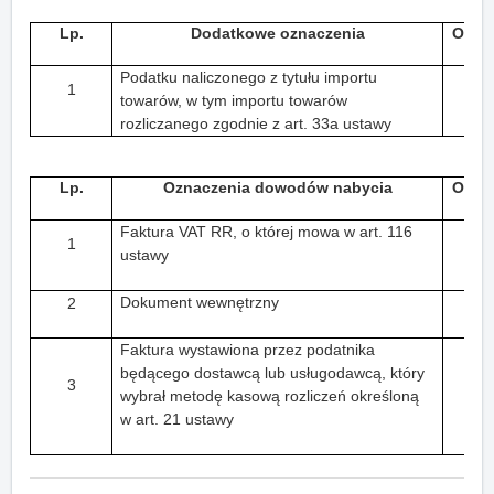
Lp.
Dodatkowe oznaczenia
Oznac
Podatku naliczonego z tytułu importu
1
towarów, w tym importu towarów
rozliczanego zgodnie z art. 33a ustawy
Lp.
Oznaczenia dowodów nabycia
Oznac
Faktura VAT RR, o której mowa w art. 116
1
ustawy
Dokument wewnętrzny
2
Faktura wystawiona przez podatnika
będącego dostawcą lub usługodawcą, który
3
wybrał metodę kasową rozliczeń określoną
w art. 21 ustawy