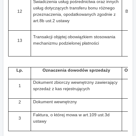
Świadczenia usług pośrednictwa oraz innych
usług dotyczących transferu bonu różnego
12
B_M
przeznaczenia, opodatkowanych zgodnie z
art.8b ust.2 ustawy
Transakcji objętej obowiązkiem stosowania
13
mechanizmu podzielonej płatności
Lp.
Oznaczenia dowodów sprzedaży
Oznac
Dokument zbiorczy wewnętrzny zawierający
1
sprzedaż z kas rejestrujących
Dokument wewnętrzny
2
Faktura, o której mowa w art.109 ust.3d
3
ustawy