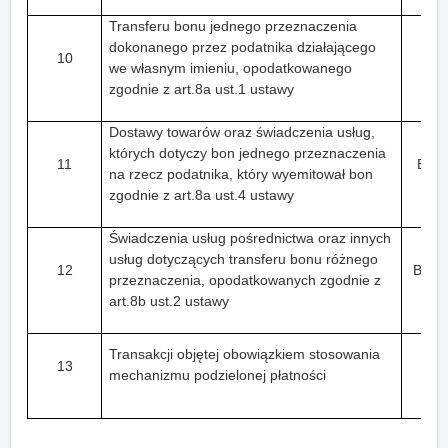
Transferu bonu jednego przeznaczenia
dokonanego przez podatnika działającego
10
we własnym imieniu, opodatkowanego
zgodnie z art.8a ust.1 ustawy
Dostawy towarów oraz świadczenia usług,
których dotyczy bon jednego przeznaczenia
11
B_S
na rzecz podatnika, który wyemitował bon
zgodnie z art.8a ust.4 ustawy
Świadczenia usług pośrednictwa oraz innych
usług dotyczących transferu bonu różnego
12
B_M
przeznaczenia, opodatkowanych zgodnie z
art.8b ust.2 ustawy
Transakcji objętej obowiązkiem stosowania
13
mechanizmu podzielonej płatności