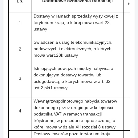
Dodatkowe oznaczenia transakcji
Lp.
tran
Dostawy w ramach sprzedaży wysyłkowej z
terytorium kraju, o której mowa wart.23
1
ustawy
Świadczenia usług telekomunikacyjnych,
nadawczych i elektronicznych, o których
2
mowa wart.28k ustawy
Istniejących powiązań między nabywcą a
dokonującym dostawy towarów lub
3
usługodawcą, o których mowa w art. 32
ust.2 pkt1 ustawy
Wewnątrzwspólnotowego nabycia towarów
dokonanego przez drugiego w kolejności
4
podatnika VAT w ramach transakcji
trójstronnej w procedurze uproszczonej, o
której mowa w dziale XII rozdział 8 ustawy
Dostawy towarów poza terytorium kraju