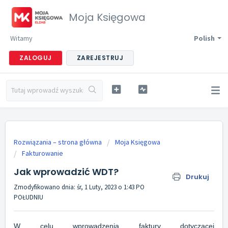
Moja Księgowa
Witamy
Polish
ZALOGUJ
ZAREJESTRUJ
Rozwiązania – strona główna
Moja Księgowa
Fakturowanie
Jak wprowadzić WDT?
Drukuj
Zmodyfikowano dnia: śr, 1 Luty, 2023 o 1:43 PO
POŁUDNIU
W celu wprowadzenia faktury dotyczącej